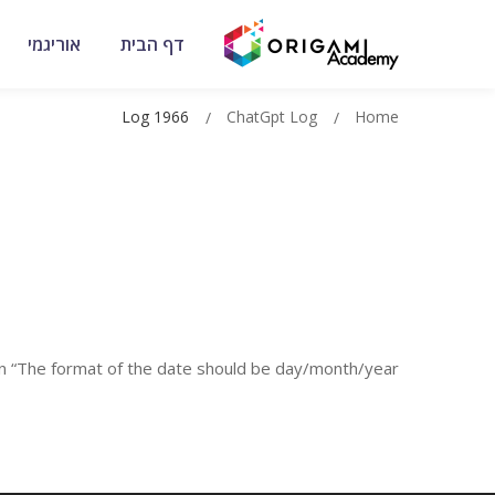
דף הבית
אוריגמי
Log 1966
ChatGpt Log
Home
n “The format of the date should be day/month/year”;