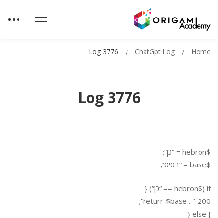
Log 3776
ChatGpt Log
Home
Log 3776
$hebron = “כן”;
$base = “בסיס”;
if ($hebron == “כן”) {
return $base . “-200”;
} else {