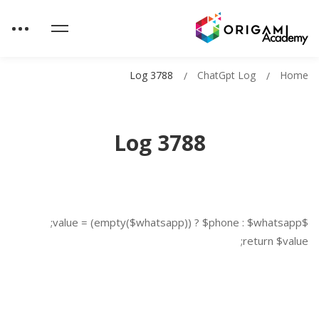
Log 3788
ChatGpt Log
Home
Log 3788
$value = (empty($whatsapp)) ? $phone : $whatsapp;
return $value;