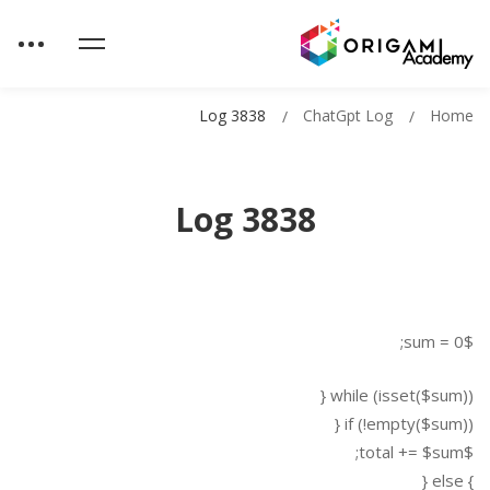
Log 3838
ChatGpt Log
Home
Log 3838
$sum = 0;
while (isset($sum)) {
if (!empty($sum)) {
$total += $sum;
} else {