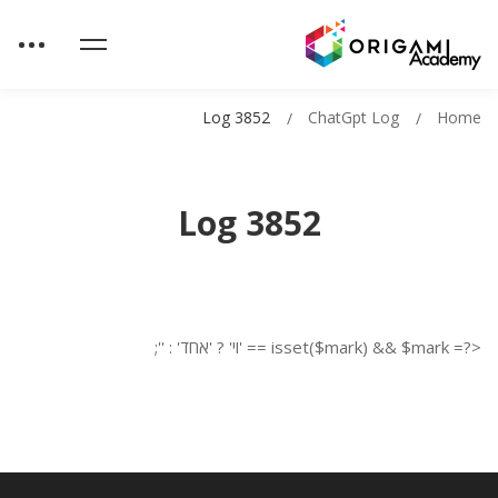
Log 3852
ChatGpt Log
Home
Log 3852
<?= isset($mark) && $mark == 'וי' ? 'אחד' : '';