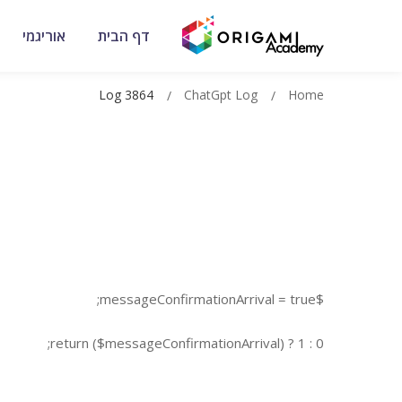
דף הבית
אוריגמי
Log 3864
ChatGpt Log
Home
$messageConfirmationArrival = true;
return ($messageConfirmationArrival) ? 1 : 0;