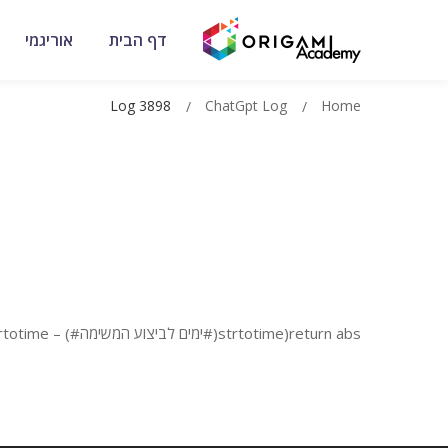
דף הבית
אוריגמי
Log 3898
ChatGpt Log
Home
return abs(strtotime(#ימים לביצוע המשימה#) – strtotime(#ימים שעברו מתחילת הפרויקט#)) ?: 0;