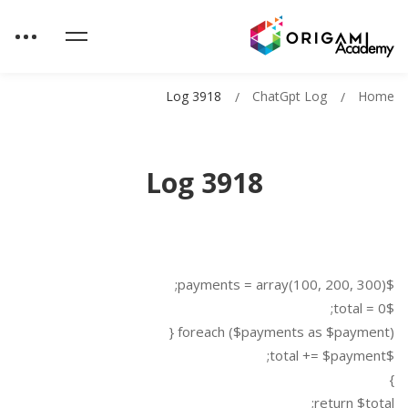
Log 3918
ChatGpt Log
Home
Log 3918
$payments = array(100, 200, 300);
$total = 0;
foreach ($payments as $payment) {
$total += $payment;
}
return $total;