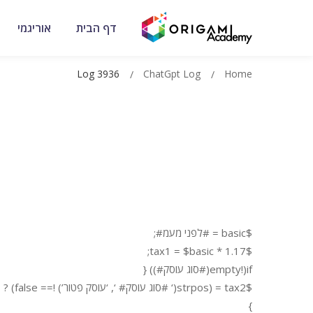
דף הבית
אוריגמי
Log 3936
ChatGpt Log
Home
$basic = #לפני מעמ#;
$tax1 = $basic * 1.17;
if(!empty(#סוג עוסק#)) {
$tax2 = (strpos(‘ #סוג עוסק# ‘, ‘עוסק פטור’) !== false) ? $tax1 : ‘0’;
}