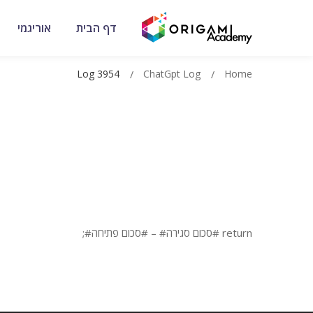
דף הבית
אוריגמי
Log 3954
ChatGpt Log
Home
return #סכום סגירה# – #סכום פתיחה#;