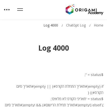
Log 4000
ChatGpt Log
Home
Log 4000
$status = ”;
if (empty(#תאריך התחלת הקורס#) || empty(#תאריך סיום
הקורס#)) {
$status = ‘תאריכי הקורס לא מלאים’;
} elseif (!empty(#תאריך תחילת הרישום#) && !empty(#תאריך סיום