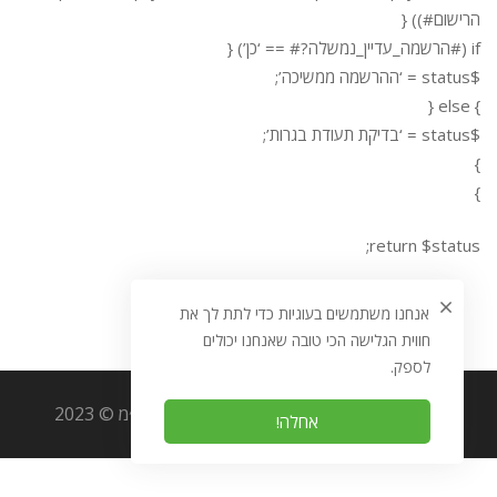
הרישום#)) {
if (#הרשמה_עדיין_נמשלה?# == ‘כן’) {
$status = ‘ההרשמה ממשיכה’;
} else {
$status = ‘בדיקת תעודת בגרות’;
}
}
return $status;
אנחנו משתמשים בעוגיות כדי לתת לך את
חווית הגלישה הכי טובה שאנחנו יכולים
לספק.
כל הזכויות שמורות לאוריגמי מערכות מידע בע״מ © 2023
אחלה!