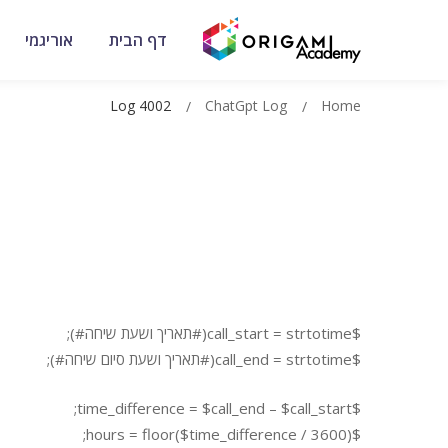
דף הבית
אוריגמי
Log 4002
ChatGpt Log
Home
$call_start = strtotime(#תאריך ושעת שיחה#);
$call_end = strtotime(#תאריך ושעת סיום שיחה#);
$time_difference = $call_end – $call_start;
$hours = floor($time_difference / 3600);