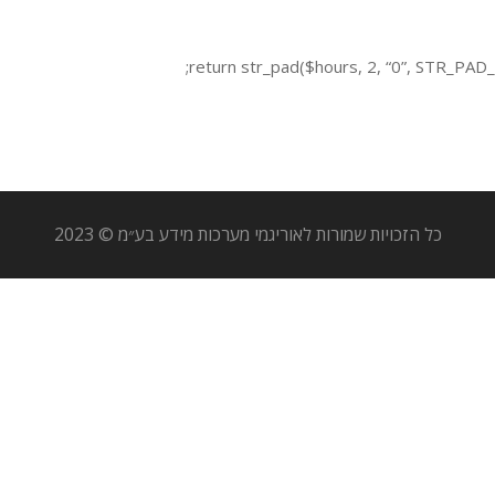
return str_pad($hours, 2, “0”, STR_PAD_L
כל הזכויות שמורות לאוריגמי מערכות מידע בע״מ © 2023