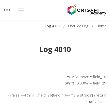
Log 4010
ChatGpt Log
Home
Log 4010
$field_1 = #איש טלפגש#;
$field_2 = #סטטוס ראשי#;
return ($field_1 !== ” && strpos($field_2, ‘חדש’) !== false) ?
‘true’ : ‘false’;