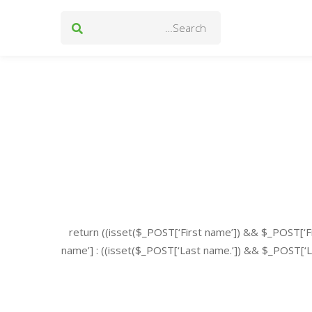
Search
for:
return ((isset($_POST[‘First name’]) && $_POST[‘Fi
name’] : ((isset($_POST[‘Last name.’]) && $_POST[‘Las