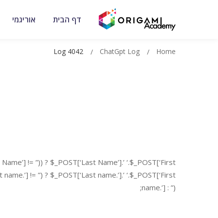
דף הבית
אוריגמי
Log 4042
ChatGpt Log
Home
Name’] != ”)) ? $_POST[‘Last Name’].’ ‘.$_POST[‘First
name.’] != ”) ? $_POST[‘Last name.’].’ ‘.$_POST[‘First
name.’] : ”);