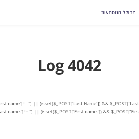
מחולל הנוסחאות
Log 4042
rst name’] != ”) || (isset($_POST[‘Last Name’]) && $_POST[‘Last 
t name.’] != ”) || (isset($_POST[‘First name.’]) && $_POST[‘First 