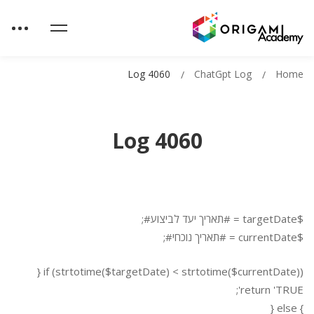
Log 4060
ChatGpt Log
Home
Log 4060
$targetDate = #תאריך יעד לביצוע#;
$currentDate = #תאריך נוכחי#;
if (strtotime($targetDate) < strtotime($currentDate)) {
return 'TRUE';
} else {