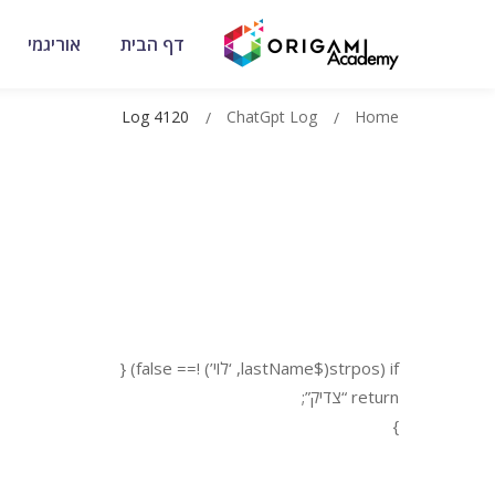
דף הבית
אוריגמי
Log 4120
ChatGpt Log
Home
if (strpos($lastName, ‘לוי’) !== false) {
return “צדיק”;
}