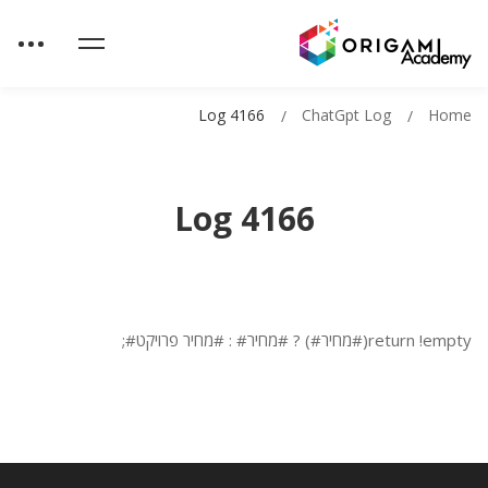
Log 4166
ChatGpt Log
Home
Log 4166
return !empty(#מחיר#) ? #מחיר# : #מחיר פרויקט#;