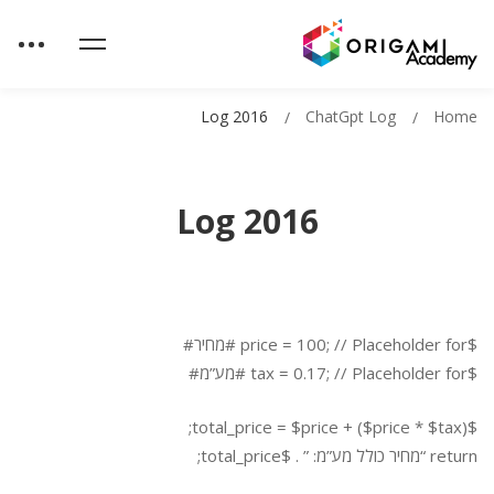
Log 2016
ChatGpt Log
Home
Log 2016
$price = 100; // Placeholder for #מחיר#
$tax = 0.17; // Placeholder for #מע”מ#
$total_price = $price + ($price * $tax);
return “מחיר כולל מע”מ: ” . $total_price;