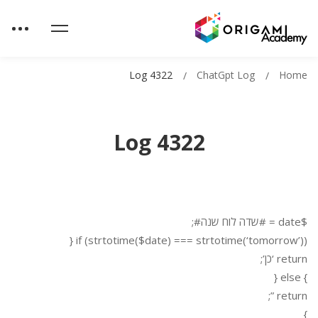
Log 4322
ChatGpt Log
Home
Log 4322
$date = #שדה לוח שנה#;
if (strtotime($date) === strtotime(‘tomorrow’)) {
return ‘כן’;
} else {
return ”;
}