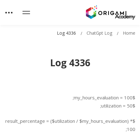
Log 4336
ChatGpt Log
Home
Log 4336
$my_hours_evaluation = 100;
$utilization = 50;
$result_percentage = ($utilization / $my_hours_evaluation) *
100;