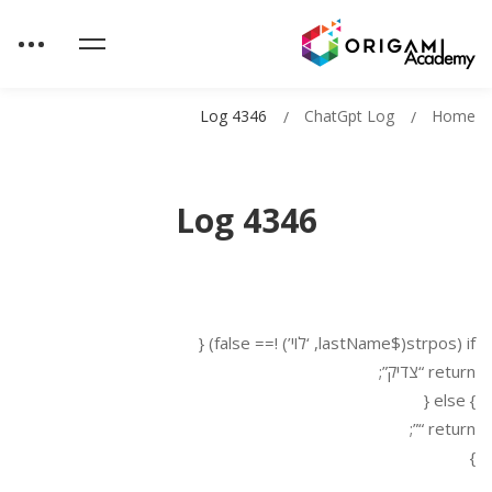
Log 4346
ChatGpt Log
Home
Log 4346
if (strpos($lastName, ‘לוי’) !== false) {
return “צדיק”;
} else {
return “”;
}