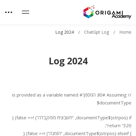
Log 2024
ChatGpt Log
Home
Log 2024
// Assuming #סוג המסמך# is provided as a variable named
$documentType
if (strpos($documentType, “חשבונית מס/קבלה”) !== false) {
return “320”;
} elseif (strpos($documentType, “הזמנה”) !== false) {