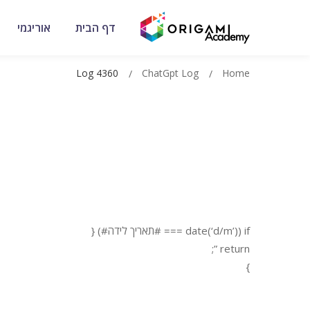
דף הבית
אוריגמי
Log 4360
ChatGpt Log
Home
if (date(‘d/m’) === #תאריך לידה#) {
return ”;
}