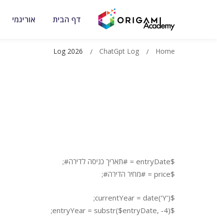
דף הבית
אוריגמי
Log 2026
ChatGpt Log
Home
$entryDate = #תאריך כניסה לדירה#;
$price = #מחיר הדירה#;
$currentYear = date(‘Y’);
$entryYear = substr($entryDate, -4);