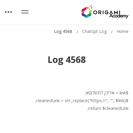
Log 4568
ChatGpt Log
Home
Log 4568
$link = #לינק לתשלום#;
$cleanedLink = str_replace(“https://”, “”, $link);
return $cleanedLink;