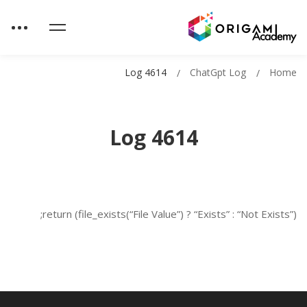
Log 4614
ChatGpt Log
Home
Log 4614
return (file_exists(“File Value”) ? “Exists” : “Not Exists”);