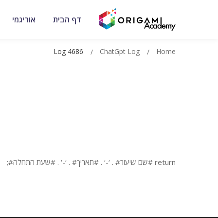
דף הבית
אוריגמי
Log 4686
ChatGpt Log
Home
return #שם שיעור# . ‘-‘ . #תאריך# . ‘-‘ . #שעת התחלה#;