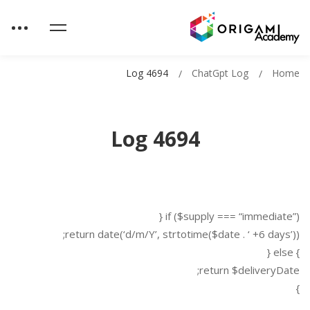
Log 4694
ChatGpt Log
Home
Log 4694
if ($supply === “immediate”) {
return date(‘d/m/Y’, strtotime($date . ‘ +6 days’));
} else {
return $deliveryDate;
}