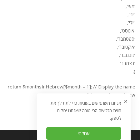
‘מאי’,
‘יוני’,
‘יולי’,
‘אוגוסט’,
‘ספטמבר’,
‘אוקטובר’,
‘נובמבר’,
‘דצמבר’
);
return $monthsInHebrew[$month – 1]; // Display the name
of the month in Hebrew
אנחנו משתמשים בעוגיות כדי לתת לך את
חווית הגלישה הכי טובה שאנחנו יכולים
לספק.
אחלה!