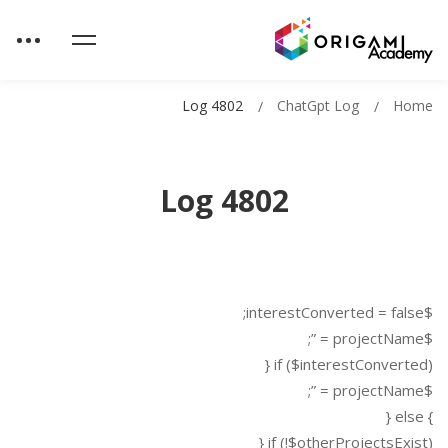
Log 4802
ChatGpt Log
Home
Log 4802
$interestConverted = false;
$projectName = ”;
if ($interestConverted) {
$projectName = ”;
} else {
if (!$otherProjectsExist) {