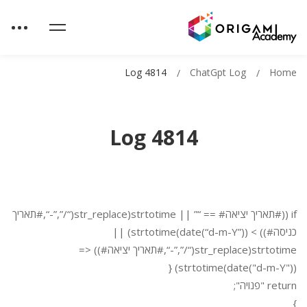
Log 4814
ChatGpt Log
Home
Log 4814
if ((#תאריך יציאה# == “” || strtotime(str_replace(“/”,”-“,#תאריך
כניסה#)) > strtotime(date(“d-m-Y”))) ||
strtotime(str_replace(“/”,”-“,#תאריך יציאה#)) <=
strtotime(date("d-m-Y"))) {
return "פנויה";
}