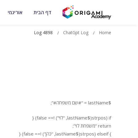
דף הבית
אוריגמי
Log 4898
ChatGpt Log
Home
$lastName = “#שם משפחה#”;
if (strpos($lastName, “לוי”) !== false) {
return “משפחת לוי”;
} elseif (strpos($lastName, “כהן”) !== false) {