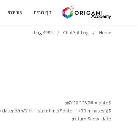
דף הבית
אוריגמי
Log 4984
ChatGpt Log
Home
$date = #תאריך פנייה#;
$new_date = date(‘d/m/Y H:i’, strtotime($date . ‘ +30 minutes’));
return $new_date;