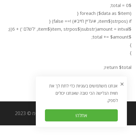
$total = 0;
foreach ($data as $item) {
if (strpos($item, #עדיין חייב#) !== false) {
$amount = intval(substr($item, strpos($item, ‘לשלם ‘) + 6));
$total += $amount;
}
}
return $total;
אנחנו משתמשים בעוגיות כדי לתת לך את
חווית הגלישה הכי טובה שאנחנו יכולים
לספק.
כל הזכויות שמורות לאוריגמי מערכות מידע בע״מ © 2023
אחלה!