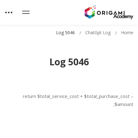
Log 5046
ChatGpt Log
Home
Log 5046
return $total_service_cost + $total_purchase_cost –
$amount;