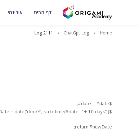
דף הבית
אוריגמי
Log 2111
ChatGpt Log
Home
$date = #date#;
$newDate = date(‘d/m/Y’, strtotime($date . ‘ + 10 days’));
return $newDate;