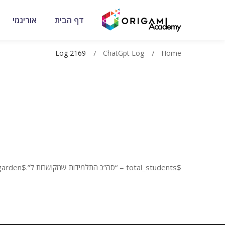
דף הבית
אוריגמי
Log 2169
ChatGpt Log
Home
$total_students = “סה”כ התלמידות שמקושרות ל”.$garden;