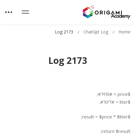
Log 2173
ChatGpt Log
Home
Log 2173
$price = #מחיר#;
$liter = #ליטר#;
$result = $price * $liter;
return $result;