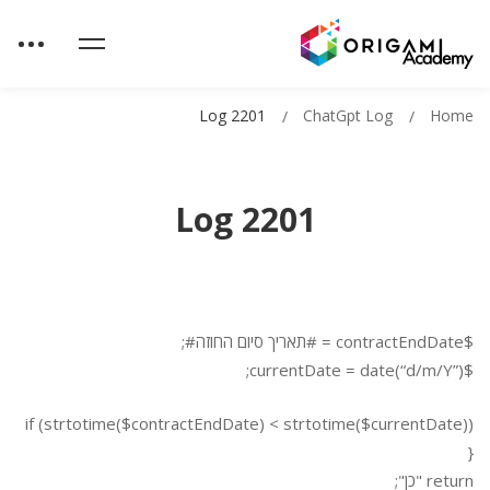
Log 2201
ChatGpt Log
Home
Log 2201
$contractEndDate = #תאריך סיום החוזה#;
$currentDate = date(“d/m/Y”);
if (strtotime($contractEndDate) < strtotime($currentDate))
{
return "כן";