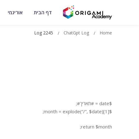
דף הבית
אוריגמי
Log 2245
ChatGpt Log
Home
$date = #תאריך#;
$month = explode(“/”, $date)[1];
return $month;