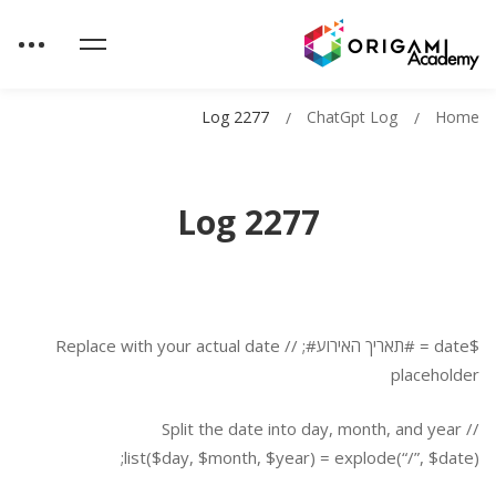
Log 2277
ChatGpt Log
Home
Log 2277
$date = #תאריך האירוע#; // Replace with your actual date
placeholder
// Split the date into day, month, and year
list($day, $month, $year) = explode(“/”, $date);