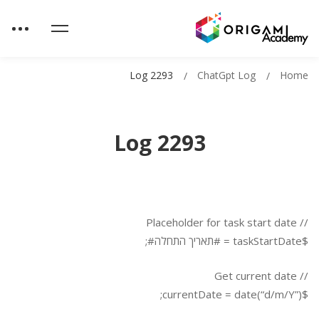
Log 2293
ChatGpt Log
Home
Log 2293
// Placeholder for task start date
$taskStartDate = #תאריך התחלה#;
// Get current date
$currentDate = date(“d/m/Y”);