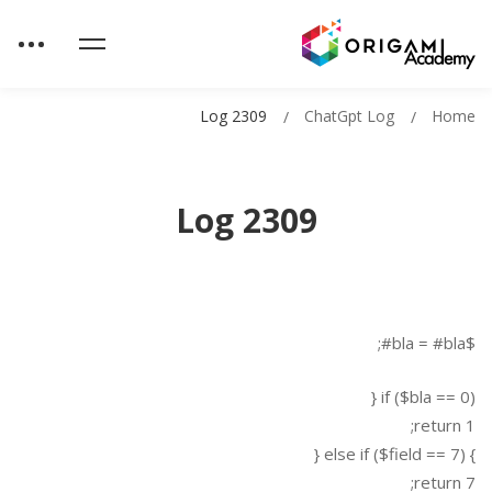
Log 2309
ChatGpt Log
Home
Log 2309
$bla = #bla#;
if ($bla == 0) {
return 1;
} else if ($field == 7) {
return 7;