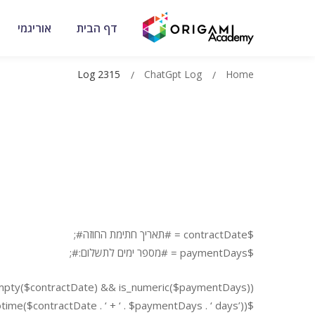
דף הבית
אוריגמי
Log 2315
ChatGpt Log
Home
$contractDate = #תאריך חתימת החוזה#;
$paymentDays = #מספר ימים לתשלום:#;
empty($contractDate) && is_numeric($paymentDays)) {
$newDate = date(‘d/m/Y’, strtotime($contractDate . ‘ + ‘ . $paymentDays . ‘ days’));