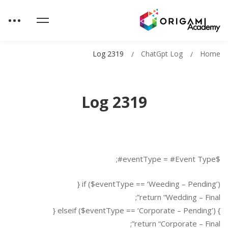
Log 2319
ChatGpt Log
Home
Log 2319
$eventType = #Event Type#;
if ($eventType == ‘Weeding – Pending’) {
return “Wedding – Final”;
} elseif ($eventType == ‘Corporate – Pending’) {
return “Corporate – Final”;