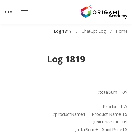
Log 1819
ChatGpt Log
Home
Log 1819
$totalSum = 0;
// Product 1
$productName1 = ‘Product Name 1’;
$unitPrice1 = 10;
$totalSum += $unitPrice1;