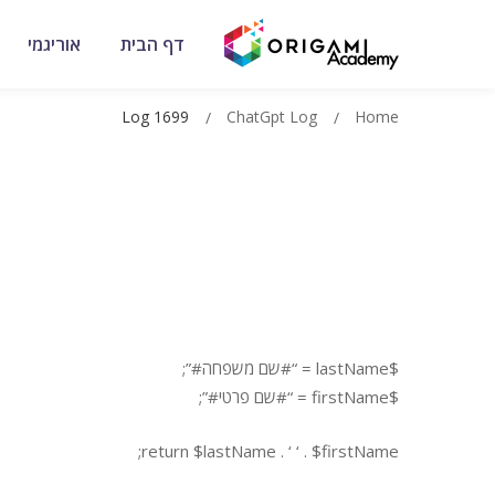
דף הבית
אוריגמי
Log 1699
ChatGpt Log
Home
$lastName = “#שם משפחה#”;
$firstName = “#שם פרטי#”;
return $lastName . ‘ ‘ . $firstName;