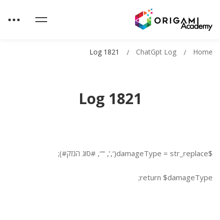
Log 1821
ChatGpt Log
Home
Log 1821
$damageType = str_replace(‘,’, ‘”‘, #סוג הנזק#);
return $damageType;