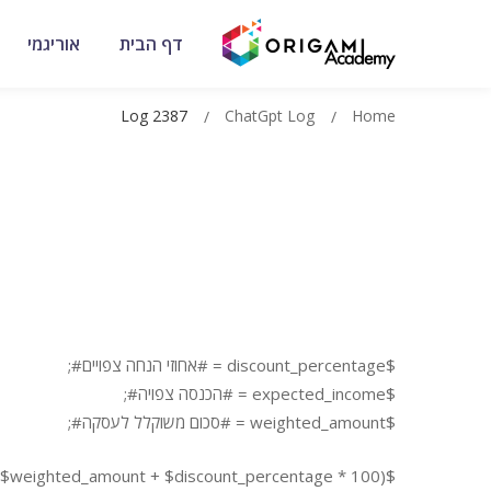
דף הבית
אוריגמי
Log 2387
ChatGpt Log
Home
$discount_percentage = #אחוזי הנחה צפויים#;
$expected_income = #הכנסה צפויה#;
$weighted_amount = #סכום משוקלל לעסקה#;
$result = ($expected_income + $discount_percentage * 100) – ($weighted_amount + $discount_percentage * 100);