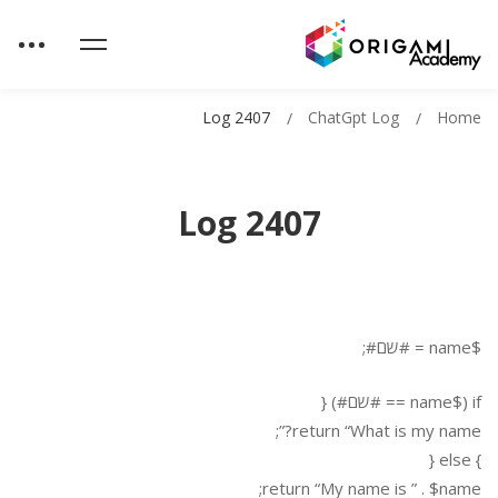
Log 2407
ChatGpt Log
Home
Log 2407
$name = #שם#;
if ($name == #שם#) {
return “What is my name?”;
} else {
return “My name is ” . $name;